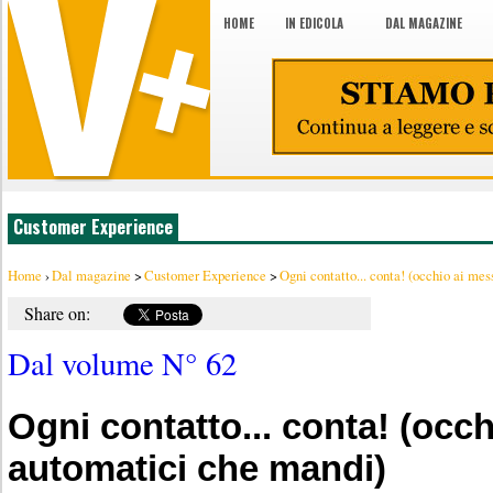
HOME
IN EDICOLA
DAL MAGAZINE
Customer Experience
Home
›
Dal magazine
>
Customer Experience
>
Ogni contatto... conta! (occhio ai mess
Share on:
Dal volume N° 62
Ogni contatto... conta! (occ
automatici che mandi)