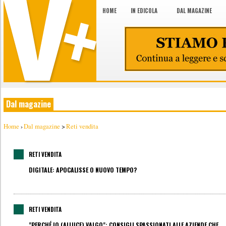
HOME
IN EDICOLA
DAL MAGAZINE
Dal magazine
Home
›
Dal magazine
>
Reti vendita
RETI VENDITA
DIGITALE: APOCALISSE O NUOVO TEMPO?
RETI VENDITA
"PERCHÉ IO (ALLUCE) VALGO": CONSIGLI SPASSIONATI ALLE AZIENDE CHE