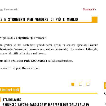
ggi il sommario
Scarica V+
EE E STRUMENTI PER VENDERE DI PIÙ E MEGLIO
V gialla di V+
significa "più Valore”
.
la grafica e nei contenuti: grandi temi divisi in sezioni speciali (
Valore
fessionale, Valore per comunicare, Valore personale
). Una sezione,
Lifestyle
,
 avere info utili nella vita e nel lavoro.
cus sulle PMI e sui PROTAGONISTI
del Sales&Business.
a volere... di più? Buona lettura!
timi articoli
C
STILI DI LAVORO
ANNUNCI DI LAVORO: PAROLE DA EVITARE PARTE DUE (DALLA I ALLA P)