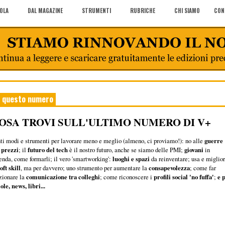
COLA
DAL MAGAZINE
STRUMENTI
RUBRICHE
CHI SIAMO
CON
n questo numero
OSA TROVI SULL'ULTIMO NUMERO DI V+
ti modi e strumenti per lavorare meno e meglio (almeno, ci proviamo!): no alle
guerre
 prezzi
; il
futuro del tech
è il nostro futuro, anche se siamo delle PMI;
giovani
in
enda, come formarli; il vero 'smartworking':
luoghi e spazi
da reinventare; usa e miglio
oft skill
, ma per davvero; uno strumento per aumentare la
consapevolezza
; come far
zionare la
comunicazione tra colleghi
; come riconoscere i
profili social 'no fuffa'
;
e 
lole, news, libri...