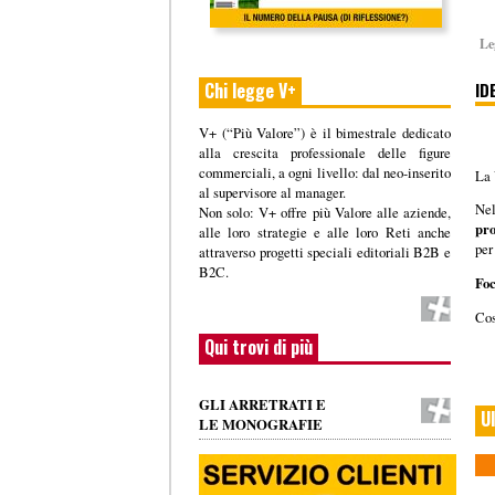
Le
Chi legge V+
ID
V+ (“Più Valore”) è il bimestrale dedicato
alla crescita professionale delle figure
commerciali, a ogni livello: dal neo-inserito
La 
al supervisore al manager.
Nel
Non solo: V+ offre più Valore alle aziende,
pro
alle loro strategie e alle loro Reti anche
per
attraverso progetti speciali editoriali B2B e
B2C.
Fo
Cos
Qui trovi di più
GLI ARRETRATI E
Ul
LE MONOGRAFIE