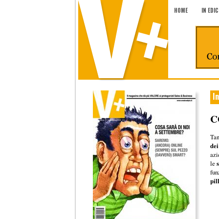
HOME
IN EDI
I
C
Tan
dei
azi
le
s
fun
pil