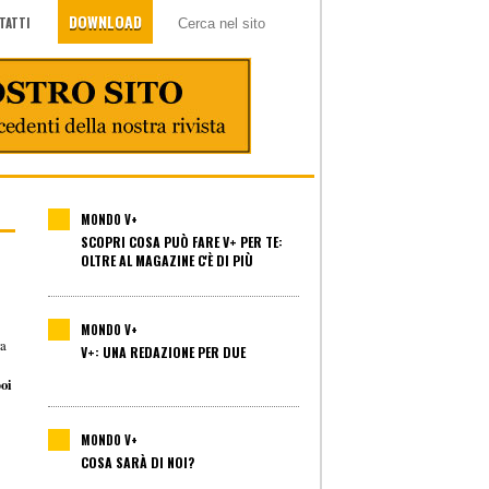
DOWNLOAD
TATTI
MONDO V+
SCOPRI COSA PUÒ FARE V+ PER TE:
OLTRE AL MAGAZINE C'È DI PIÙ
MONDO V+
ra
V+: UNA REDAZIONE PER DUE
poi
MONDO V+
COSA SARÀ DI NOI?