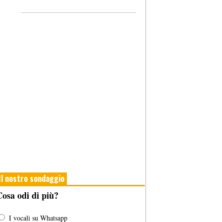
Il nostro sondaggio
osa odi di più?
I vocali su Whatsapp